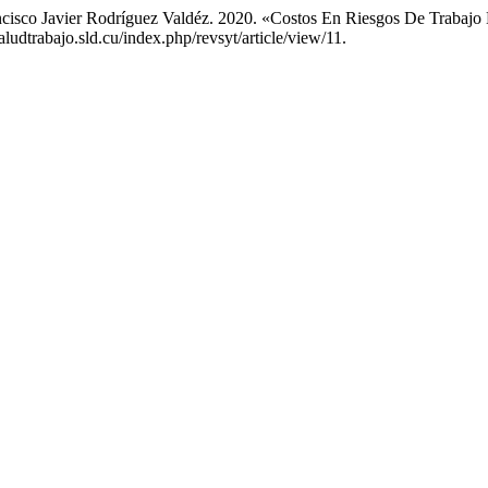
cisco Javier Rodríguez Valdéz. 2020. «Costos En Riesgos De Trabajo 
aludtrabajo.sld.cu/index.php/revsyt/article/view/11.